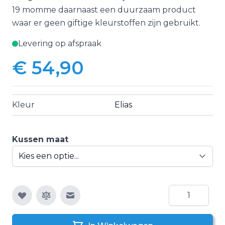
19 momme daarnaast een duurzaam product
waar er geen giftige kleurstoffen zijn gebruikt.
Levering op afspraak
€ 54,90
Vanaf:
Kleur
Elias
Kussen maat
Aantal
E-mail naar een vriend