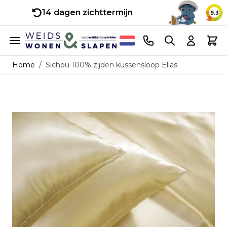
14 dagen zichttermijn
9.3
Ga naar de inhoud
Telefoonnummer
Search
Cart
Home
/
Sichou 100% zijden kussensloop Elias