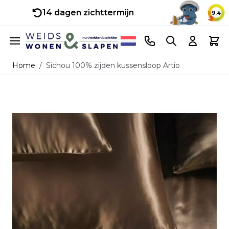
14 dagen zichttermijn
9.4
Ga naar de inhoud
Telefoonnummer
Search
Cart
Home
/
Sichou 100% zijden kussensloop Artio