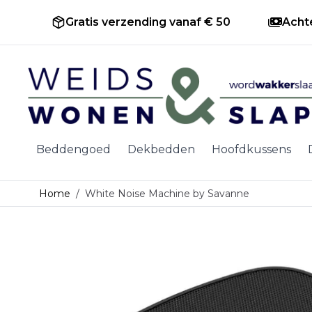
Gratis verzending vanaf € 50
Acht
Ga naar de inhoud
Beddengoed
Dekbedden
Hoofdkussens
Home
/
White Noise Machine by Savanne