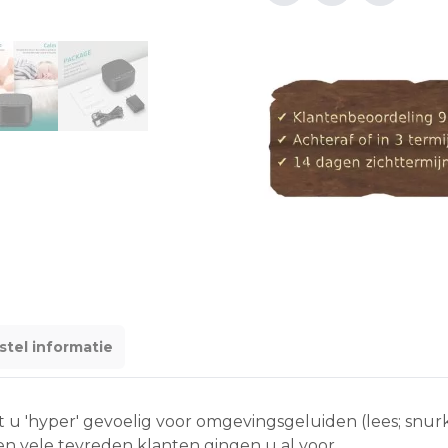
stel informatie
t u 'hyper' gevoelig voor omgevingsgeluiden (lees; snur
en vele tevreden klanten gingen u al voor.