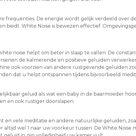
re frequenties. De energie wordt gelijk verdeeld over d
en biedt. White Noise is bewezen effectief. Omgevings
ite noise helpt om beter in slaap te vallen. De consta
rsenen de kalmerende en positieve geluiden verwerke
ine ook voorzien van andere rustgevende geluiden zoals
nden dat u helpt ontspannen tijdens bijvoorbeeld meditat
jkbaar geluid als wat een baby in de baarmoeder hoort.
len en ook rustiger doorslapen.
 en vele meditatie en andere natuurlijke geluiden, zoal
eker altijd wel 1 naar uw voorkeur tussen. De White Nois
 geluid in zijn volledigheid uw kamer vult.