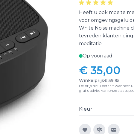
Heeft u ook moeite met 
voor omgevingsgeluiden
White Noise machine de
tevreden klanten ginge
meditatie.
Op voorraad
€ 35,00
Winkelprijs
€ 59,95
De prijs die u betaalt wanneer u d
gratis advies van onze slaapspeci
Kleur
E-mail n