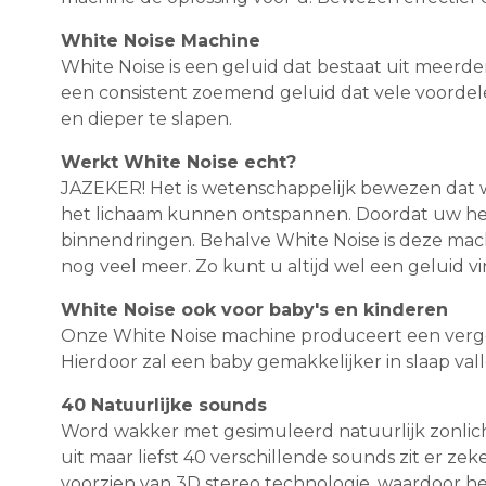
White Noise Machine
White Noise is een geluid dat bestaat uit meerde
een consistent zoemend geluid dat vele voordel
en dieper te slapen.
Werkt White Noise echt?
JAZEKER! Het is wetenschappelijk bewezen dat wh
het lichaam kunnen ontspannen. Doordat uw he
binnendringen. Behalve White Noise is deze mach
nog veel meer. Zo kunt u altijd wel een geluid vi
White Noise ook voor baby's en kinderen
Onze White Noise machine produceert een vergeli
Hierdoor zal een baby gemakkelijker in slaap val
40 Natuurlijke sounds
Word wakker met gesimuleerd natuurlijk zonlicht
uit maar liefst 40 verschillende sounds zit er z
voorzien van 3D stereo technologie, waardoor het