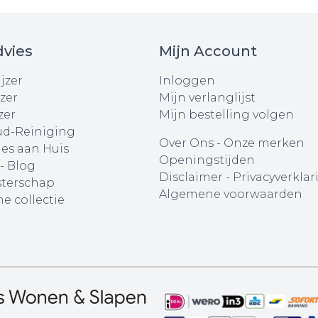
vies
Mijn Account
jzer
Inloggen
zer
Mijn verlanglijst
zer
Mijn bestelling volgen
d-Reiniging
Over Ons
-
Onze merken
ies aan Huis
Openingstijden
 - Blog
Disclaimer
-
Privacyverklar
terschap
Algemene voorwaarden
e collectie