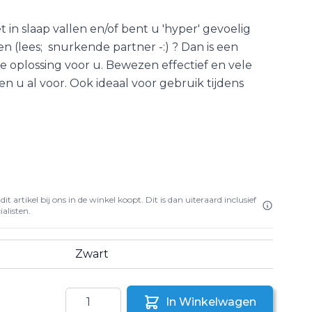
in slaap vallen en/of bent u 'hyper' gevoelig
 (lees; snurkende partner -:) ? Dan is een
 oplossing voor u. Bewezen effectief en vele
n u al voor. Ook ideaal voor gebruik tijdens
it artikel bij ons in de winkel koopt. Dit is dan uiteraard inclusief
alisten.
Zwart
Aantal
In Winkelwagen
aar een vriend