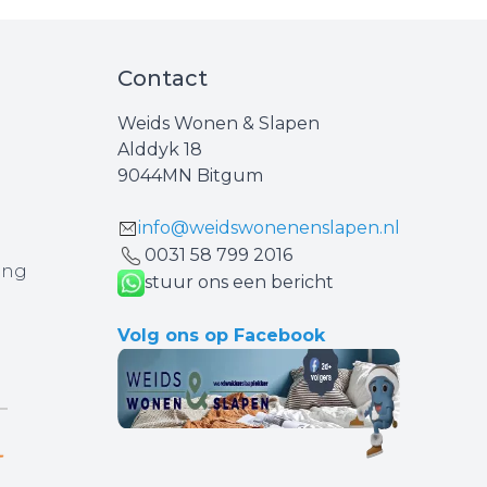
Contact
Weids Wonen & Slapen
Alddyk 18
9044MN Bitgum
info@weidswonenenslapen.nl
0031 ‪58 799 2016‬
ing
stuur ons een bericht
Volg ons op Facebook