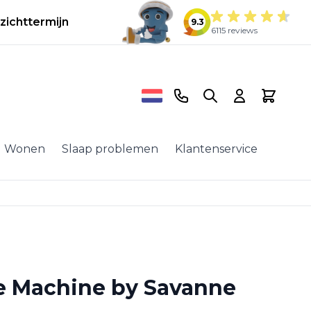
zichttermijn
9.3
6115 reviews
Telefoonnummer
Search
Cart
Wonen
Slaap problemen
Klantenservice
e Machine by Savanne