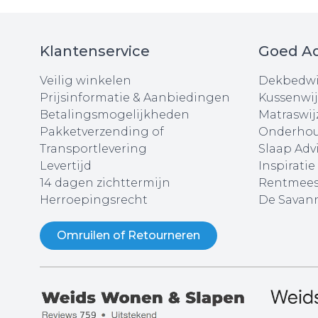
Klantenservice
Goed Ad
Veilig winkelen
Dekbedwi
Prijsinformatie & Aanbiedingen
Kussenwij
Betalingsmogelijkheden
Matraswij
Pakketverzending of
Onderhou
Transportlevering
Slaap Adv
Levertijd
Inspiratie
14 dagen zichttermijn
Rentmees
Herroepingsrecht
De Savann
Omruilen of Retourneren