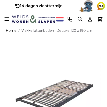
14 dagen zichttermijn
9.3
Ga naar de inhoud
Telefoonnummer
Search
Cart
Home
/
Vlakke lattenbodem DeLuxe 120 x 190 cm