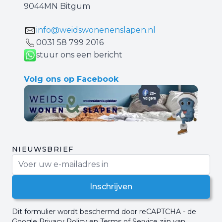
9044MN Bitgum
info@weidswonenenslapen.nl
0031 ‪58 799 2016‬
stuur ons een bericht
Volg ons op Facebook
NIEUWSBRIEF
E-mail adres
Inschrijven
Dit formulier wordt beschermd door reCAPTCHA - de
Google Privacy Policy
en
Terms of Service
zijn van