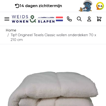
14 dagen zichttermijn
9.4
Ga naar de inhoud
Telefoonnummer
Search
Cart
Home
/
Tip!! Origineel Texels Classic wollen onderdeken 70 x
210 cm