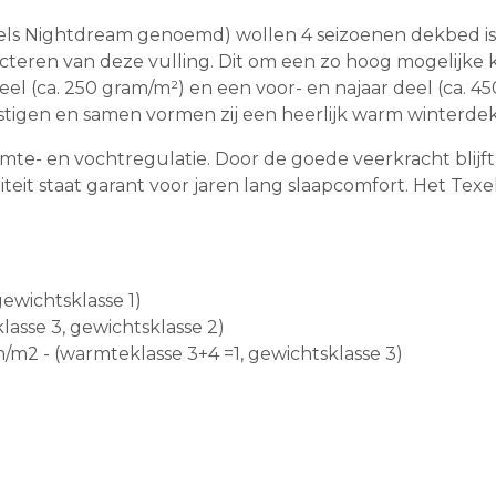
xels Nightdream genoemd) wollen 4 seizoenen dekbed i
lecteren van deze vulling. Dit om een zo hoog mogelijke
l (ca. 250 gram/m²) en een voor- en najaar deel (ca. 4
stigen en samen vormen zij een heerlijk warm winterde
e- en vochtregulatie. Door de goede veerkracht blijft di
teit staat garant voor jaren lang slaapcomfort. Het Te
ewichtsklasse 1)
asse 3, gewichtsklasse 2)
2 - (warmteklasse 3+4 =1, gewichtsklasse 3)