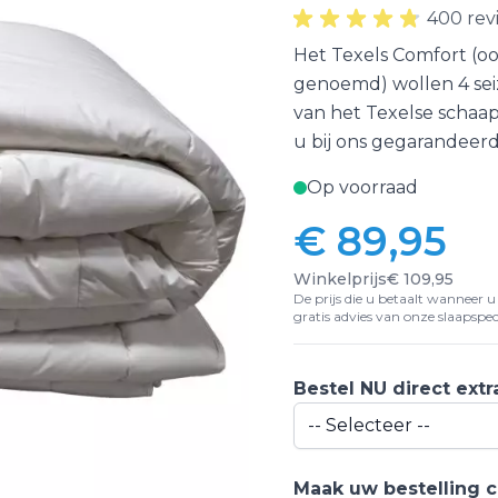
400 rev
Het Texels Comfort (o
genoemd) wollen 4 se
van het Texelse schaap
u bij ons gegarandeerd 
Op voorraad
€ 89,95
Winkelprijs
€ 109,95
De prijs die u betaalt wanneer u d
gratis advies van onze slaapspeci
Bestel NU direct ext
Maak uw bestelling 