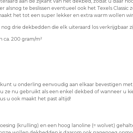
eraard aan de zijkant van het dekbed, zodat u daar nooi
er alsnog te beslissen eventueel ook het Texels Classic
akt het tot een super lekker en extra warm wollen wi
 nog drie dekbedden die elk uiteraard los verkrijgbaar zi
n ca. 200 gram/m²
kunt u onderling eenvoudig aan elkaar bevestigen met
 u ze nu gebruikt als een enkel dekbed of wanneer u ki
s u ook maakt het past altijd!
esing (krulling) en een hoog lanoline (= wolvet) gehalt
in onze wollen dekbedden is daarom ook nagenoeg onmo