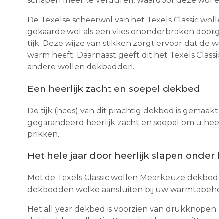
schapen meer te verduren, waardoor deze wol ee
De Texelse scheerwol van het Texels Classic wolle
gekaarde wol als een vlies ononderbroken doorg
tijk. Deze wijze van stikken zorgt ervoor dat de 
warm heeft. Daarnaast geeft dit het Texels Class
andere wollen dekbedden.
Een heerlijk zacht en soepel dekbed
De tijk (hoes) van dit prachtig dekbed is gemaa
gegarandeerd heerlijk zacht en soepel om u heen 
prikken.
Het hele jaar door heerlijk slapen onder
Met de Texels Classic wollen Meerkeuze dekbedde
dekbedden welke aansluiten bij uw warmtebeho
Het all year dekbed is voorzien van drukknopen