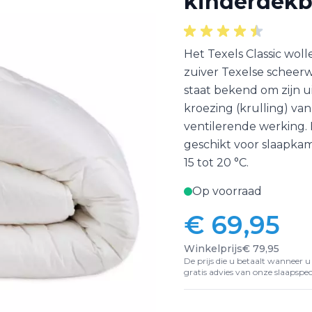
kinderdek
Het Texels Classic wol
zuiver Texelse scheerw
staat bekend om zijn
kroezing (krulling) va
ventilerende werking. 
geschikt voor slaapk
15 tot 20 °C.
Op voorraad
€ 69,95
Vanaf:
Winkelprijs
€ 79,95
De prijs die u betaalt wanneer u d
gratis advies van onze slaapspeci