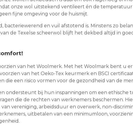
at onze wol uitstekend ventileert én de temperatuur ze
geen fijne omgeving voor de huismijt.
d, bacteriewerend en vuil afstotend is. Minstens zo bela
 van de Texelse scheerwol blijft het dekbed altijd in go
comfort!
 voorzien van het Woolmerk. Met het Woolmark bent u er
is voorzien van het Oeko-Tex keurmerk en BSCI certifica
toffen die een risico vormen voor de gezondheid van de men
hen ondersteunt bij hun inspanningen om een ethische t
dragen die de rechten van werknemers beschermen. Hier
d van vereniging, arbeidsduur en overwerk, non-discrimi
erknemers, uitbetalen van een minimumloon, voorzienin
genheid.