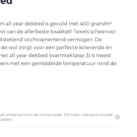
bed
len all year dekbed is gevuld met 400 gram/m²
ol van de allerbeste kwaliteit! Texels scheerwol
 uitstekend vochtopnemend vermogen. De
n de wol zorgt voor een perfecte isolerende én
Het all year dekbed (warmteklasse 3) is meest
amers met een gemiddelde temperatuur rond de
it artikel bij ons in de winkel koopt. Dit is dan uiteraard inclusief
alisten.