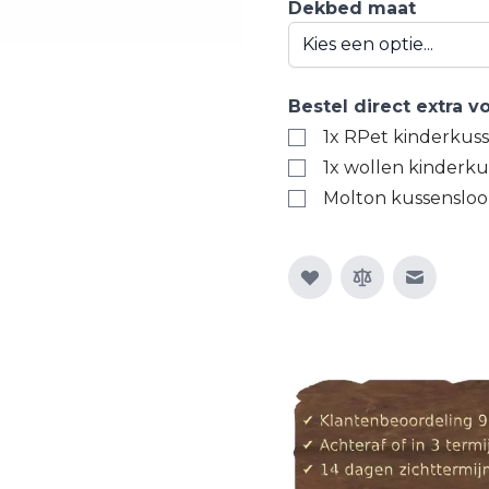
Dekbed maat
Bestel direct extra 
1x RPet kinderkus
1x wollen kinderku
Molton kussensloop
E-mail n