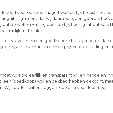
 dekbed voor een zeer hoge kwaliteit tijk (hoes), met e
 belangrijk argument dat wij daardoor géén gebruik ho
ng dat de wollen vulling door de tijk heen gaat prikken
atuurlijk materialen.
aliteit vulvezel en een goedkopere tijk. Zij moeten da
jden zij aan hun kant in de kostprijs voor de vulling en d
omdat wij altijd eerlijk en transparant willen handelen.
at zij een (goedkoop) wollen dekbed hebben gekocht, m
en. Wij zouden willen zeggen, doe er u voordeel mee!