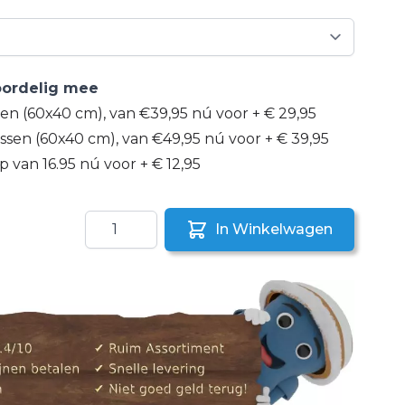
voordelig mee
sen (60x40 cm), van €39,95 nú voor
+
€ 29,95
ssen (60x40 cm), van €49,95 nú voor
+
€ 39,95
 van 16.95 nú voor
+
€ 12,95
Aantal
In Winkelwagen
aar een vriend