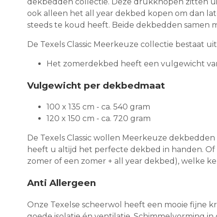
dekbedden collectie. Deze drukknopen zitten uit
ook alleen het all year dekbed kopen om dan lat
steeds te koud heeft. Beide dekbedden samen ma
De Texels Classic Meerkeuze collectie bestaat uit
Het zomerdekbed heeft een vulgewicht va
Vulgewicht per dekbedmaat
100 x 135 cm - ca. 540 gram
120 x 150 cm - ca. 720 gram
De Texels Classic wollen Meerkeuze dekbedden 
heeft u altijd het perfecte dekbed in handen. Of
zomer of een zomer + all year dekbed), welke keu
Anti Allergeen
Onze Texelse scheerwol heeft een mooie fijne kro
goede isolatie én ventilatie. Schimmelvorming 