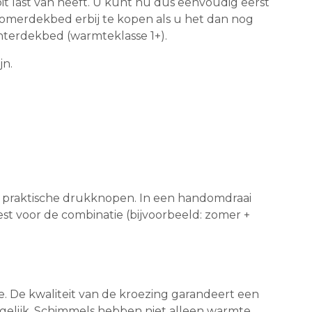
t last van heeft. U kunt nu dus eenvoudig eerst
 zomerdekbed erbij te kopen als u het dan nog
nterdekbed (warmteklasse 1+).
jn.
 praktische drukknopen. In een handomdraai
est voor de combinatie (bijvoorbeeld: zomer +
e. De kwaliteit van de kroezing garandeert een
gelijk. Schimmels hebben niet alleen warmte