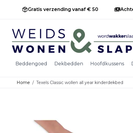
Gratis verzending vanaf € 50
Acht
Ga naar de inhoud
Beddengoed
Dekbedden
Hoofdkussens
Home
/
Texels Classic wollen all year kinderdekbed