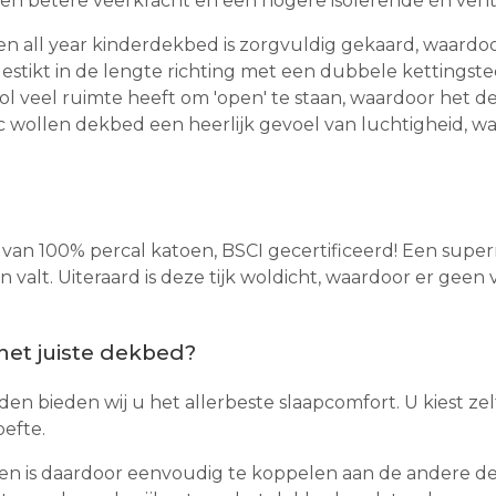
n betere veerkracht en een hogere isolerende én ventil
n all year kinderdekbed is zorgvuldig gekaard, waardoor a
estikt in de lengte richting met een dubbele kettingst
wol veel ruimte heeft om 'open' te staan, waardoor het d
ic wollen dekbed een heerlijk gevoel van luchtigheid, wa
kt van 100% percal katoen, BSCI gecertificeerd! Een sup
valt. Uiteraard is deze tijk woldicht, waardoor er geen
 het juiste dekbed?
n bieden wij u het allerbeste slaapcomfort. U kiest zel
efte.
 en is daardoor eenvoudig te koppelen aan de andere d