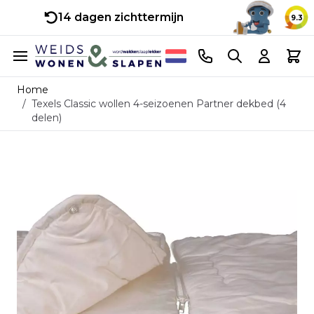
14 dagen zichttermijn
9.3
Ga naar de inhoud
Telefoonnummer
Search
Cart
Home
/
Texels Classic wollen 4-seizoenen Partner dekbed (4
delen)