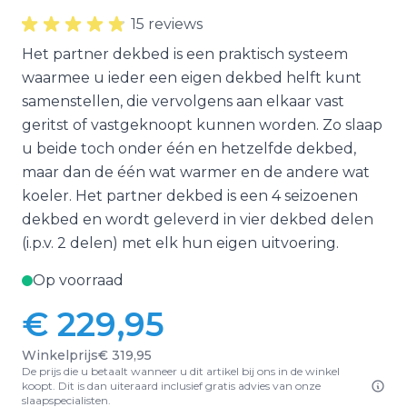
15 reviews
Het partner dekbed is een praktisch systeem
waarmee u ieder een eigen dekbed helft kunt
samenstellen, die vervolgens aan elkaar vast
geritst of vastgeknoopt kunnen worden. Zo slaap
u beide toch onder één en hetzelfde dekbed,
maar dan de één wat warmer en de andere wat
koeler. Het partner dekbed is een 4 seizoenen
dekbed en wordt geleverd in vier dekbed delen
(i.p.v. 2 delen) met elk hun eigen uitvoering.
Op voorraad
€ 229,95
Vanaf:
Winkelprijs
€ 319,95
De prijs die u betaalt wanneer u dit artikel bij ons in de winkel
koopt. Dit is dan uiteraard inclusief gratis advies van onze
slaapspecialisten.