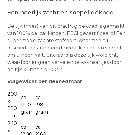
Een heerlijk zacht en soepel dekbed
De tijk (hoes) van dit prachtig dekbed is gemaakt
van 100% percal katoen, BSCI gecertificeerd! Een
supermooie zachte stofsoort, waarmee dit
dekbed gegarandeerd heerlijk zacht en soepel
om u heen valt. Uiteraard is deze tijk woldicht,
waardoor er geen vervelende wolhaartjes door
de tijk kunnen prikken.
Vulgewicht per dekbedmaat
200
ca.
ca.
x
1100
1980
220
gram
gram
cm
240
ca.
ca.
x
1200
2160