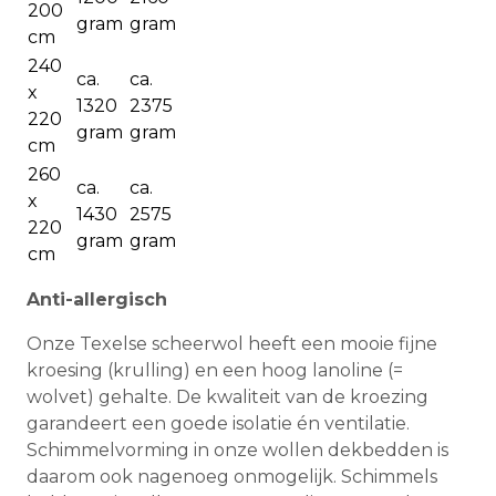
200
gram
gram
cm
240
ca.
ca.
x
1320
2375
220
gram
gram
cm
260
ca.
ca.
x
1430
2575
220
gram
gram
cm
Anti-allergisch
Onze Texelse scheerwol heeft een mooie fijne
kroesing (krulling) en een hoog lanoline (=
wolvet) gehalte. De kwaliteit van de kroezing
garandeert een goede isolatie én ventilatie.
Schimmelvorming in onze wollen dekbedden is
daarom ook nagenoeg onmogelijk. Schimmels