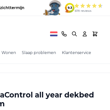
zichttermijn
9.3
6119 reviews
Telefoonnummer
Search
Cart
Wonen
Slaap problemen
Klantenservice
aControl all year dekbed
cm