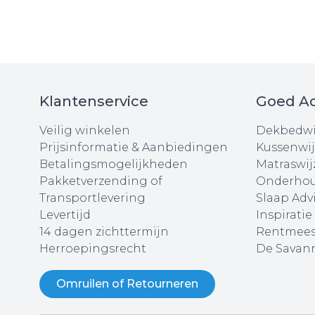
Klantenservice
Goed Ad
Veilig winkelen
Dekbedwi
Prijsinformatie & Aanbiedingen
Kussenwij
Betalingsmogelijkheden
Matraswij
Pakketverzending of
Onderhou
Transportlevering
Slaap Adv
Levertijd
Inspiratie
14 dagen zichttermijn
Rentmees
Herroepingsrecht
De Savann
Omruilen of Retourneren