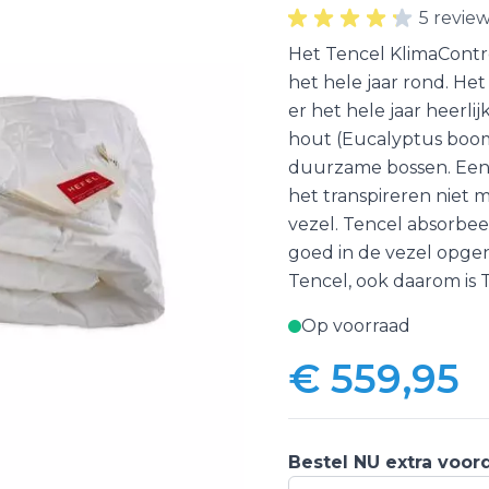
5 revie
Het Tencel KlimaContro
het hele jaar rond. He
er het hele jaar heerl
hout (Eucalyptus boom
duurzame bossen. Een 
het transpireren niet
vezel. Tencel absorbe
goed in de vezel opgen
Tencel, ook daarom is 
Op voorraad
€ 559,95
Bestel NU extra voor