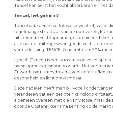
Tencel kan eerst het vocht absorberen en het d
Tencel, het geheim?
Tencel is de eerste cellulose(celweefsel) vezel d
regelmatige structuur van de non-vezels, kun
uitstekende vochtopname, gecombineerd met opt
af, maar de buitengewoon goede vochtabsorptie
verduidelijking, TENCEL® neemt ruim 50% meer v
Lyocell (Tencel) is een kunstmatige vezel op natu
natspinproces gesponnen wordt. Het kenmerkende v
Er wordt natriumhydroxide, koolstofdisulfide en 
gezondheid en licht ontvlambaar.
Deze nadelen heeft men bij lyocell ondervangen
veranderen dat een gesloten kringloop ontstaa
algemeen overeen met die van viscose, maar de s
door de Oostenrijkse firma Lenzing op de markt 