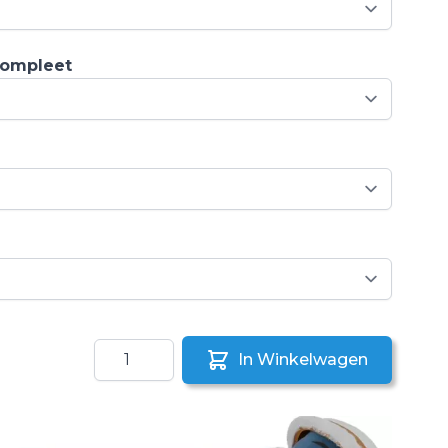
compleet
Aantal
In Winkelwagen
aar een vriend