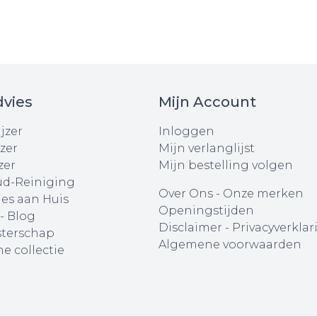
vies
Mijn Account
jzer
Inloggen
zer
Mijn verlanglijst
zer
Mijn bestelling volgen
d-Reiniging
Over Ons
-
Onze merken
ies aan Huis
Openingstijden
 - Blog
Disclaimer
-
Privacyverklar
terschap
Algemene voorwaarden
e collectie