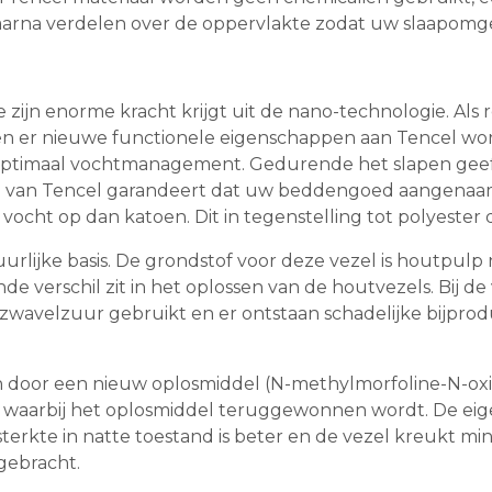
aarna verdelen over de oppervlakte zodat uw slaapomge
ie zijn enorme kracht krijgt uit de nano-technologie. Al
nen er nieuwe functionele eigenschappen aan Tencel w
imaal vochtmanagement. Gedurende het slapen geeft on
 van Tencel garandeert dat uw beddengoed aangenaam dr
ocht op dan katoen. Dit in tegenstelling tot polyeste
urlijke basis. De grondstof voor deze vezel is houtpulp n
erschil zit in het oplossen van de houtvezels. Bij de vi
zwavelzuur gebruikt en er ontstaan schadelijke bijproduc
 door een nieuw oplosmiddel (N-methylmorfoline-N-oxid
t, waarbij het oplosmiddel teruggewonnen wordt. De e
terkte in natte toestand is beter en de vezel kreukt 
gebracht.