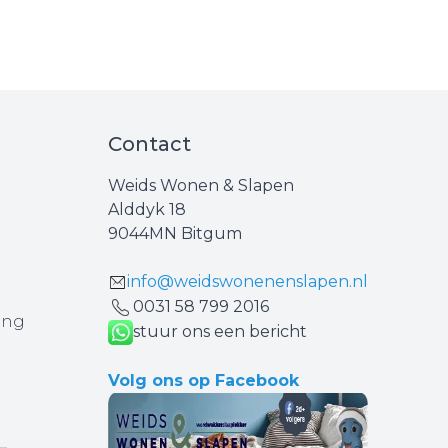
Contact
Weids Wonen & Slapen
Alddyk 18
9044MN Bitgum
info@weidswonenenslapen.nl
0031 ‪58 799 2016‬
ing
stuur ons een bericht
Volg ons op Facebook