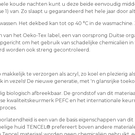
de hele koude nachten kunt u deze beide eenvoudig mid
1) van. Zo slaapt u gegarandeerd het hele jaar door alt
ssen. Het dekbed kan tot op 40 °C in de wasmachine. Zo 
van het Oeko-Tex label, een van oorsprong Duitse organ
92 opgericht om het gebruik van schadelijke chemicaliën i
d worden ook streng gecontroleerd.
zo makkelijk te verzorgen als acryl, zo koel en plezierig a
n vezels! De nieuwe generatie, met 'n glansrijke toekom
dig biologisch afbreekbaar. De grondstof van dit materia
 kwaliteitskeurmerk PEFC en het internationale keurm
proces.
latendheid is een van de basis eigenschappen van dit ma
lige huid TENCEL® prefereert boven andere materialen
n Tencel materiaal worden geen chemicaliën gebruikt, ee