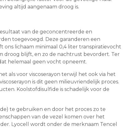
ving altijd aangenaam droog is.
s resultaat van de geconcentreerde en
orden toegevoegd. Deze garanderen een
s lichaam minimaal 0,4 liter transpiratievocht
oog blijft, en zo de nachtrust bevordert. Ter
r dat helemaal geen vocht opneemt.
et als voor viscoserayon terwijl het ook via het
scoserayon is dit geen milieuvriendelijk proces.
ten. Koolstofdisulfide is schadelijk voor de
e) te gebruiken en door het proces zo te
igenschappen van de vezel komen over het
minder. Lyocell wordt onder de merknaam Tencel