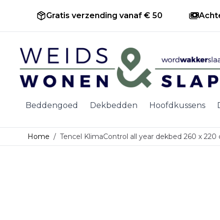
Gratis verzending vanaf € 50
Acht
Ga naar de inhoud
Beddengoed
Dekbedden
Hoofdkussens
Home
/
Tencel KlimaControl all year dekbed 260 x 220