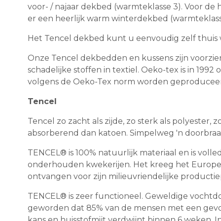
voor- / najaar dekbed (warmteklasse 3). Voor 
er een heerlijk warm winterdekbed (warmteklasse 
Het Tencel dekbed kunt u eenvoudig zelf thuis wa
Onze Tencel dekbedden en kussens zijn voorzien 
schadelijke stoffen in textiel. Oeko-tex is in 19
volgens de Oeko-Tex norm worden geproduceer
Tencel
Tencel zo zacht als zijde, zo sterk als polyester, 
absorberend dan katoen. Simpelweg 'n doorbraak i
TENCEL® is 100% natuurlijk materiaal en is volle
onderhouden kwekerijen. Het kreeg het Europese
ontvangen voor zijn milieuvriendelijke productie
TENCEL® is zeer functioneel. Geweldige vochtdoor
geworden dat 85% van de mensen met een gevoe
kans en huisstofmijt verdwijnt binnen 6 weken. I