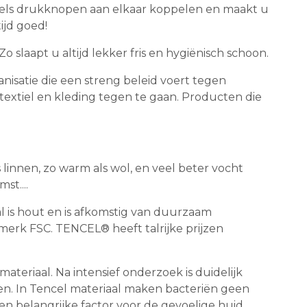
dels drukknopen aan elkaar koppelen en maakt u
ijd goed!
slaapt u altijd lekker fris en hygiënisch schoon.
isatie die een streng beleid voert tegen
n textiel en kleding tegen te gaan. Producten die
ls linnen, zo warm als wol, en veel beter vocht
st....
al is hout en is afkomstig van duurzaam
erk FSC. TENCEL® heeft talrijke prijzen
teriaal. Na intensief onderzoek is duidelijk
. In Tencel materiaal maken bacteriën geen
n belangrijke factor voor de gevoelige huid.