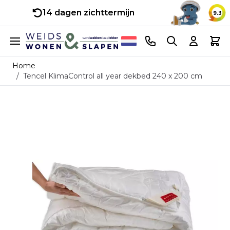
14 dagen zichttermijn
9.3
Ga naar de inhoud
Telefoonnummer
Search
Cart
Home
/
Tencel KlimaControl all year dekbed 240 x 200 cm