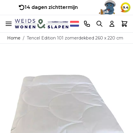
14 dagen zichttermijn
9.4
Ga naar de inhoud
Telefoonnummer
Search
Cart
Home
/
Tencel Edition 101 zomerdekbed 260 x 220 cm