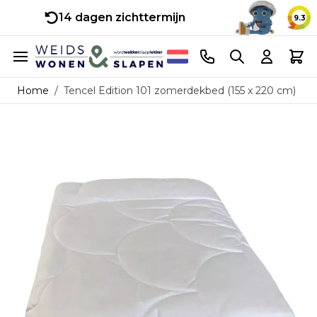
14 dagen zichttermijn
9.3
Ga naar de inhoud
Telefoonnummer
Search
Cart
Home
/
Tencel Edition 101 zomerdekbed (155 x 220 cm)