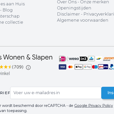
Over Ons
-
Onze merken
ies aan Huis
Openingstijden
 - Blog
Disclaimer
-
Privacyverklar
terschap
Algemene voorwaarden
e collectie
E-mail adres
Ins
RIEF
ier wordt beschermd door reCAPTCHA - de
Google Privacy Policy
 van toepassing.