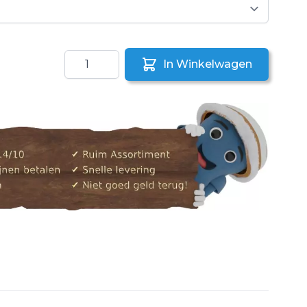
Aantal
In Winkelwagen
aar een vriend