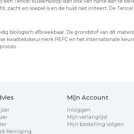
en op een Tencel kussensloop dan ook van harte aan te 
 zacht en soepel is en de huid niet irriteert. De Tencel 
ledig biologisch afbreekbaar. De grondstof van dit mater
 kwaliteitskeurmerk PEFC en het internationale keurmer
proces.
vies
Mijn Account
jzer
Inloggen
zer
Mijn verlanglijst
zer
Mijn bestelling volgen
d-Reiniging