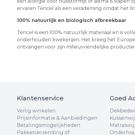
een allergie voor huisstofmijt of astma is slap
ervaren Tencel als een verademing omdat het licht,
100% natuurlijk en biologisch afbreekbaar
Tencel is een 100% natuurlijk materiaal en is vol
onderhouden kwekerijen. Het kreeg het Europese
ontvangen voor zijn milieuvriendelijke productie
Klantenservice
Goed Ad
Veilig winkelen
Dekbedwi
Prijsinformatie & Aanbiedingen
Kussenwij
Betalingsmogelijkheden
Matraswij
Pakketverzending of
Onderhou