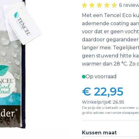
6 revie
Met een Tencel Eco ku
ademende coating aan 
voor dat er geen vocht
daardoor gegarandeerd
langer mee. Tegelijker
geen stuwend hitte ka
warmer dan 28 °C. Zo on
Op voorraad
€ 22,95
Vanaf:
Winkelprijs
€ 26,95
De prijs die u betaalt wanneer u d
gratis advies van onze slaapspeci
Kussen maat