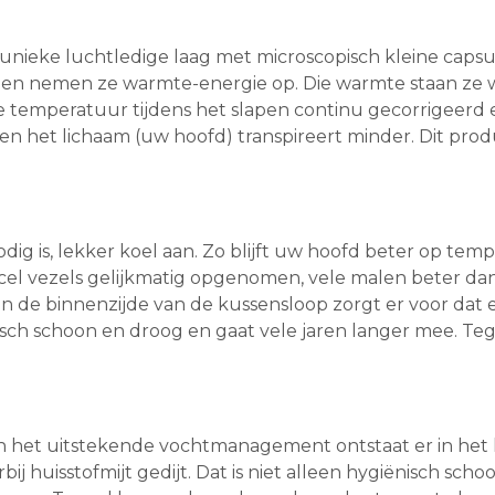
unieke luchtledige laag met microscopisch kleine capsu
 en nemen ze warmte-energie op. Die warmte staan ze w
de temperatuur tijdens het slapen continu gecorrigeerd
 en het lichaam (uw hoofd) transpireert minder. Dit pr
odig is, lekker koel aan. Zo blijft uw hoofd beter op te
cel vezels gelijkmatig opgenomen, vele malen beter da
 de binnenzijde van de kussensloop zorgt er voor dat 
ch schoon en droog en gaat vele jaren langer mee. Tege
 het uitstekende vochtmanagement ontstaat er in het k
j huisstofmijt gedijt. Dat is niet alleen hygiënisch sc