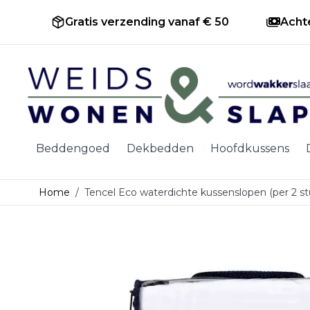
Gratis verzending vanaf € 50
Acht
Ga naar de inhoud
Beddengoed
Dekbedden
Hoofdkussens
Home
/
Tencel Eco waterdichte kussenslopen (per 2 st