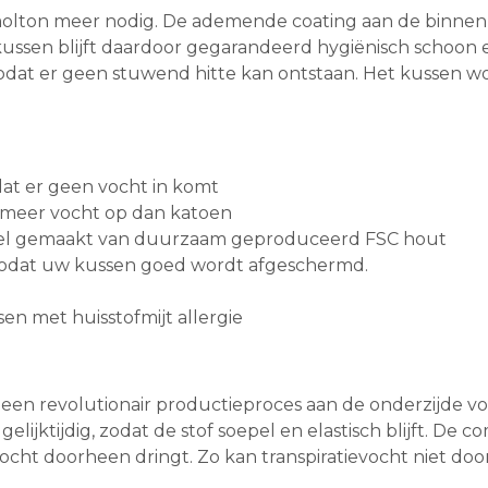
lton meer nodig. De ademende coating aan de binnenzi
ussen blijft daardoor gegarandeerd hygiënisch schoon e
 zodat er geen stuwend hitte kan ontstaan. Het kussen w
at er geen vocht in komt
 meer vocht op dan katoen
vezel gemaakt van duurzaam geproduceerd FSC hout
g, zodat uw kussen goed wordt afgeschermd.
n met huisstofmijt allergie
een revolutionair productieproces aan de onderzijde vo
ijktijdig, zodat de stof soepel en elastisch blijft. De 
 vocht doorheen dringt. Zo kan transpiratievocht niet doo