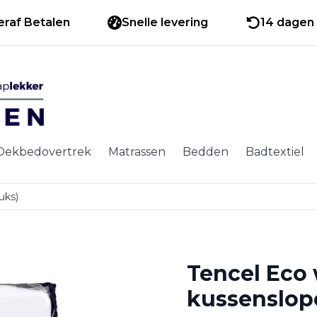
eraf Betalen
Snelle levering
14 dagen 
Dekbedovertrek
Matrassen
Bedden
Badtextiel
uks)
Tencel Eco 
kussenslope