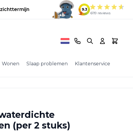
zichttermijn
9.3
6119 reviews
Telefoonnummer
Search
Cart
Wonen
Slaap problemen
Klantenservice
waterdichte
n (per 2 stuks)