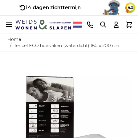
14 dagen zichttermijn
9.3
Ga naar de inhoud
Telefoonnummer
Search
Cart
Home
/
Tencel ECO hoeslaken (waterdicht) 160 x 200 cm