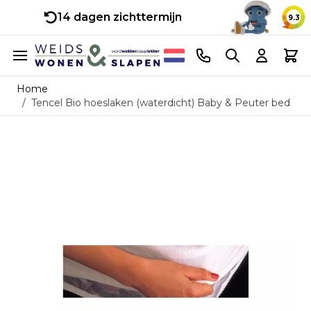
14 dagen zichttermijn
9.3
Ga naar de inhoud
Telefoonnummer
Search
Cart
Home
/
Tencel Bio hoeslaken (waterdicht) Baby & Peuter bed