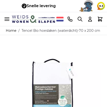
Snelle levering
14 d
9.3
Ga naar de inhoud
Telefoonnummer
Search
Cart
Home
/
Tencel Bio hoeslaken (waterdicht)-70 x 200 cm