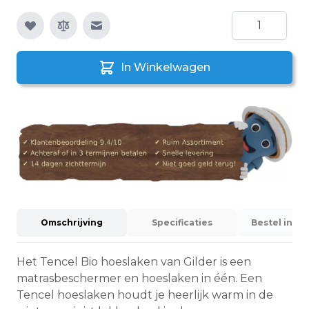
Aantal
E-mail naar een vriend
In Winkelwagen
Omschrijving
Specificaties
Bestel info
Het Tencel Bio hoeslaken van Gilder is een
matrasbeschermer en hoeslaken in één. Een
Tencel hoeslaken houdt je heerlijk warm in de