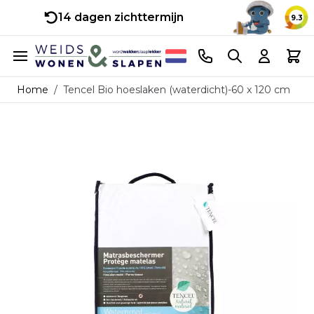
14 dagen zichttermijn
9.3
Ga naar de inhoud
Telefoonnummer
Search
Cart
Home
/
Tencel Bio hoeslaken (waterdicht)-60 x 120 cm