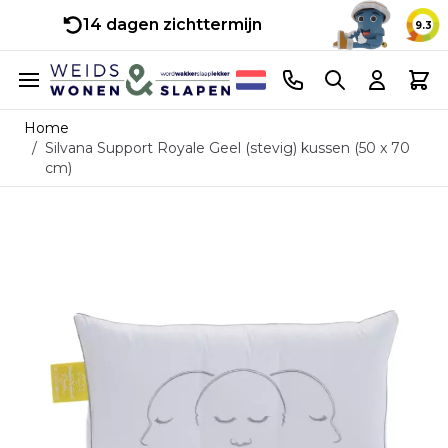
14 dagen zichttermijn
9.3
Ga naar de inhoud
Telefoonnummer
Search
Cart
Home
/
Silvana Support Royale Geel (stevig) kussen (50 x 70
cm)