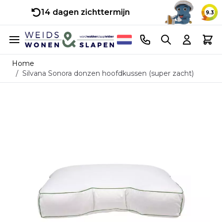
14 dagen zichttermijn
9.3
Ga naar de inhoud
Telefoonnummer
Search
Cart
Home
/
Silvana Sonora donzen hoofdkussen (super zacht)