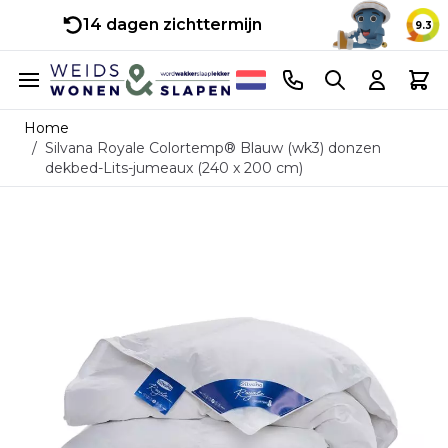
14 dagen zichttermijn
9.3
Ga naar de inhoud
Telefoonnummer
Search
Cart
Home
/
Silvana Royale Colortemp® Blauw (wk3) donzen
dekbed-Lits-jumeaux (240 x 200 cm)