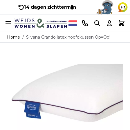
14 dagen zichttermijn
9.3
Ga naar de inhoud
Telefoonnummer
Search
Cart
Home
/
Silvana Grando latex hoofdkussen Op=Op!