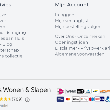
vies
Mijn Account
jzer
Inloggen
zer
Mijn verlanglijst
zer
Mijn bestelling volgen
d-Reiniging
Over Ons
-
Onze merken
ies aan Huis
Openingstijden
 - Blog
Disclaimer
-
Privacyverklar
terschap
Algemene voorwaarden
e collectie