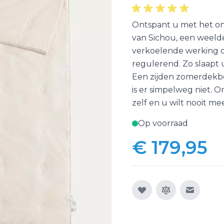
Ontspant u met het o
van Sichou, een weelde
verkoelende werking o
regulerend. Zo slaapt
Een zijden zomerdekbed
is er simpelweg niet.
zelf en u wilt nooit me
Op voorraad
€ 179,95
E-mail n