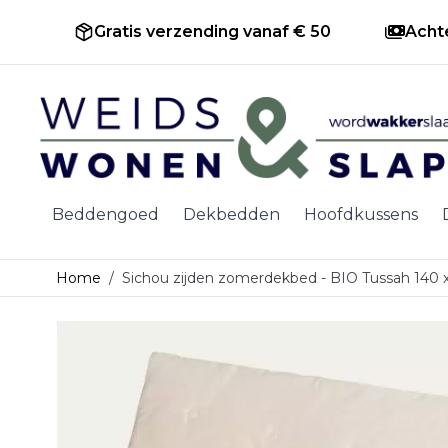
Gratis verzending vanaf € 50
Acht
Ga naar de inhoud
Beddengoed
Dekbedden
Hoofdkussens
Home
/
Sichou zijden zomerdekbed - BIO Tussah 140 