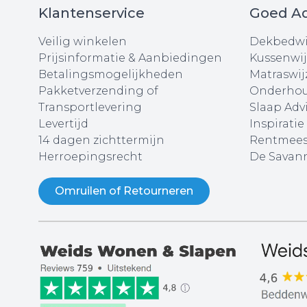
Klantenservice
Goed Ad
Veilig winkelen
Dekbedwi
Prijsinformatie & Aanbiedingen
Kussenwij
Betalingsmogelijkheden
Matraswij
Pakketverzending of
Onderhou
Transportlevering
Slaap Adv
Levertijd
Inspiratie
14 dagen zichttermijn
Rentmees
Herroepingsrecht
De Savann
Omruilen of Retourneren