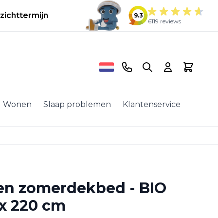
zichttermijn
9.3
6119 reviews
Telefoonnummer
Search
Cart
Wonen
Slaap problemen
Klantenservice
den zomerdekbed - BIO
 x 220 cm