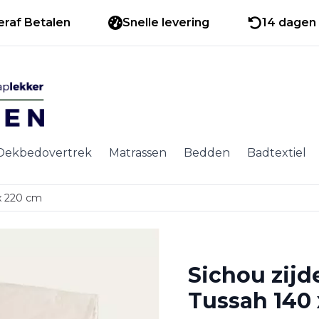
eraf Betalen
Snelle levering
14 dagen 
Dekbedovertrek
Matrassen
Bedden
Badtextiel
x 220 cm
Sichou zij
Tussah 140