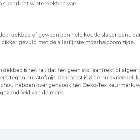
h superlicht winterdekbed van.
l deel dekbed of gewoon een hele koude slaper bent, da
 dikker gevuld met de allerfijnste moerbeiboom zijde.
dekbed is het feit dat het geen stof aantrekt of afgeeft
tent tegen huisstofmijt. Daarnaast is zijde huidvriendel
ichou hebben overigens ook het Oeko-Tex keurmerk, we
de gezondheid van de mens.