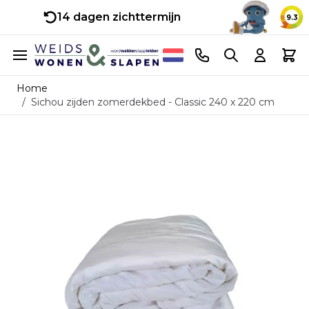
14 dagen zichttermijn
9.3
Ga naar de inhoud
Telefoonnummer
Search
Cart
Home
/
Sichou zijden zomerdekbed - Classic 240 x 220 cm