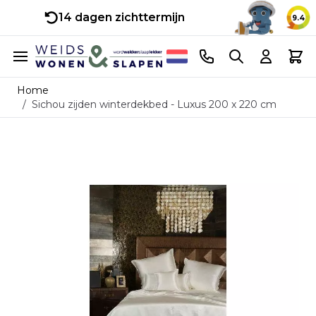
14 dagen zichttermijn
9.4
Ga naar de inhoud
Telefoonnummer
Search
Cart
Home
/
Sichou zijden winterdekbed - Luxus 200 x 220 cm