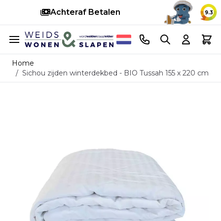
Achteraf Betalen
S
9.3
Ga naar de inhoud
Telefoonnummer
Search
Cart
Home
/
Sichou zijden winterdekbed - BIO Tussah 155 x 220 cm