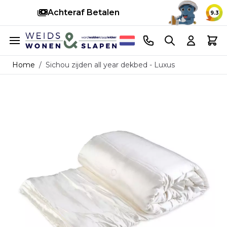
Snelle levering
14 d
9.3
Ga naar de inhoud
Telefoonnummer
Search
Cart
Home
/
Sichou zijden all year dekbed - Luxus