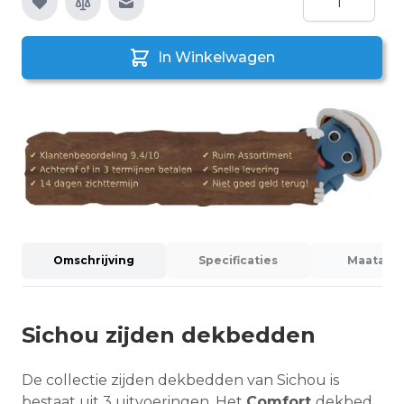
E-mail naar een vriend
In Winkelwagen
Omschrijving
Specificaties
Maatadvi
Sichou zijden dekbedden
De collectie zijden dekbedden van Sichou is
bestaat uit 3 uitvoeringen. Het
Comfort
dekbed