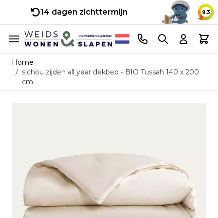
14 dagen zichttermijn
9.3
Ga naar de inhoud
Telefoonnummer
Search
Cart
Home
/
sichou zijden all year dekbed - BIO Tussah 140 x 200
cm