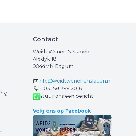
Contact
Weids Wonen & Slapen
Alddyk 18
9044MN Bitgum
info@weidswonenenslapen.nl
0031 ‪58 799 2016‬
ing
stuur ons een bericht
Volg ons op Facebook