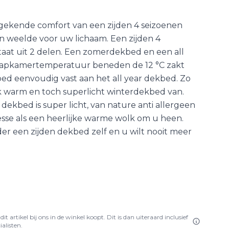
ekende comfort van een zijden 4 seizoenen
n weelde voor uw lichaam. Een zijden 4
aat uit 2 delen. Een zomerdekbed en een all
laapkamertemperatuur beneden de 12 °C zakt
ed eenvoudig vast aan het all year dekbed. Zo
jk warm en toch superlicht winterdekbed van.
dekbed is super licht, van nature anti allergeen
lesse als een heerlijke warme wolk om u heen.
r een zijden dekbed zelf en u wilt nooit meer
it artikel bij ons in de winkel koopt. Dit is dan uiteraard inclusief
alisten.