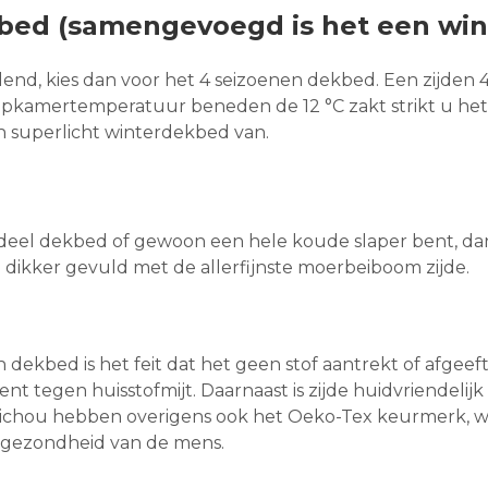
kbed (samengevoegd is het een wi
end, kies dan voor het 4 seizoenen dekbed. Een zijden 
apkamertemperatuur beneden de 12 °C zakt strikt u het
h superlicht winterdekbed van.
l deel dekbed of gewoon een hele koude slaper bent, da
 dikker gevuld met de allerfijnste moerbeiboom zijde.
dekbed is het feit dat het geen stof aantrekt of afgeeft
tent tegen huisstofmijt. Daarnaast is zijde huidvriendel
ichou hebben overigens ook het Oeko-Tex keurmerk, we
de gezondheid van de mens.