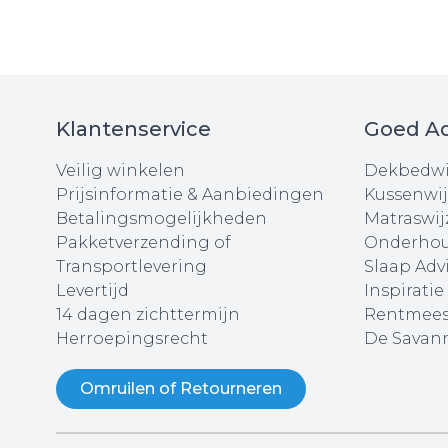
Klantenservice
Goed Ad
Veilig winkelen
Dekbedwi
Prijsinformatie & Aanbiedingen
Kussenwij
Betalingsmogelijkheden
Matraswij
Pakketverzending of
Onderhou
Transportlevering
Slaap Adv
Levertijd
Inspiratie
14 dagen zichttermijn
Rentmees
Herroepingsrecht
De Savann
Omruilen of Retourneren