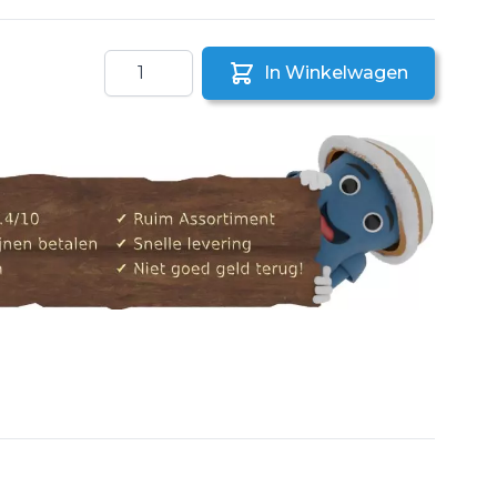
Aantal
In Winkelwagen
aar een vriend