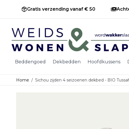
Gratis verzending vanaf € 50
Acht
Ga naar de inhoud
Beddengoed
Dekbedden
Hoofdkussens
Home
/
Sichou zijden 4 seizoenen dekbed - BIO Tuss