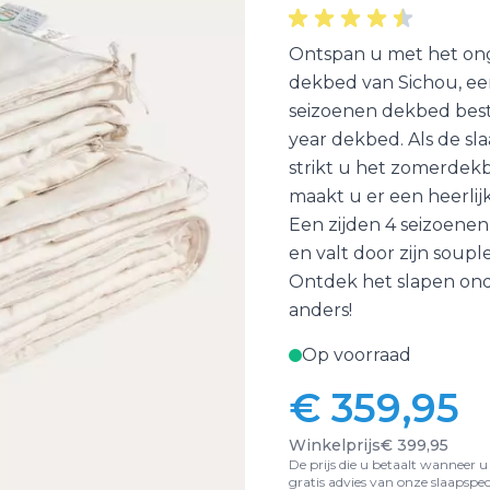
Ontspan u met het ong
dekbed van Sichou, ee
seizoenen dekbed best
year dekbed. Als de s
strikt u het zomerdekb
maakt u er een heerli
Een zijden 4 seizoenen 
en valt door zijn soup
Ontdek het slapen onde
anders!
Op voorraad
€ 359,95
Winkelprijs
€ 399,95
De prijs die u betaalt wanneer u d
gratis advies van onze slaapspeci