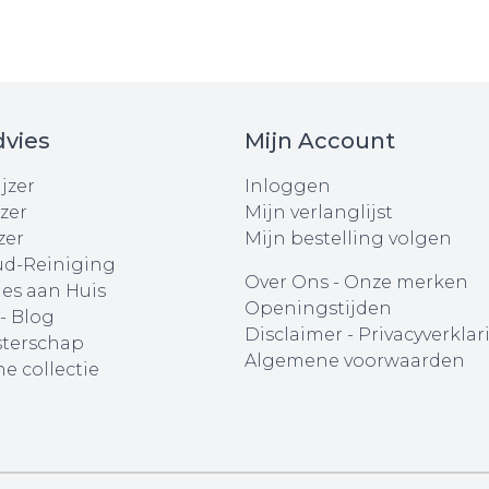
vies
Mijn Account
jzer
Inloggen
zer
Mijn verlanglijst
zer
Mijn bestelling volgen
d-Reiniging
Over Ons
-
Onze merken
ies aan Huis
Openingstijden
 - Blog
Disclaimer
-
Privacyverklar
terschap
Algemene voorwaarden
e collectie