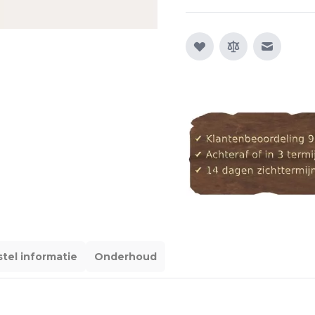
E-mail n
tel informatie
Onderhoud