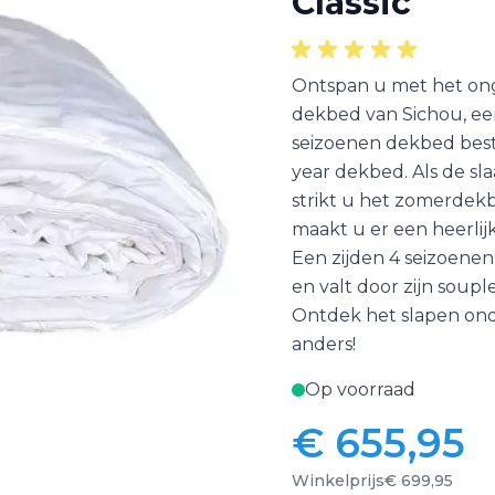
Classic
Ontspan u met het ong
dekbed van Sichou, ee
seizoenen dekbed best
year dekbed. Als de s
strikt u het zomerdekb
maakt u er een heerli
Een zijden 4 seizoenen 
en valt door zijn soup
Ontdek het slapen onde
anders!
Op voorraad
€ 655,95
Vanaf:
Winkelprijs
€ 699,95