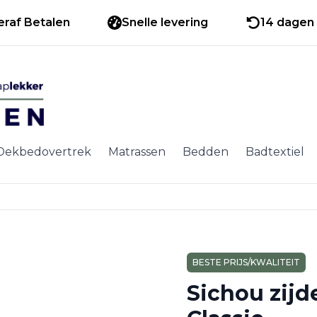
eraf Betalen
Snelle levering
14 dagen 
Dekbedovertrek
Matrassen
Bedden
Badtextiel
BESTE PRIJS/KWALITEIT
Sichou zijd