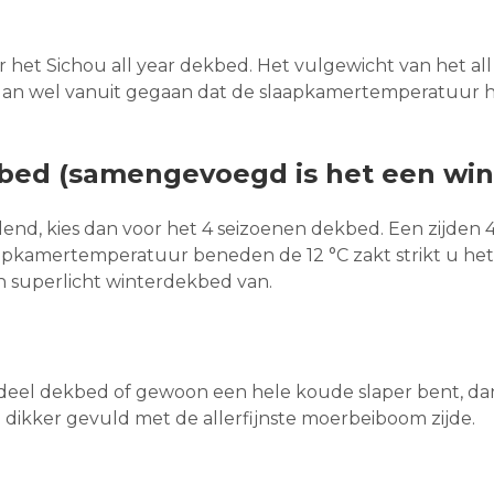
r het Sichou all year dekbed. Het vulgewicht van het al
er dan wel vanuit gegaan dat de slaapkamertemperatuur h
kbed (samengevoegd is het een wi
end, kies dan voor het 4 seizoenen dekbed. Een zijden 
apkamertemperatuur beneden de 12 °C zakt strikt u het
h superlicht winterdekbed van.
l deel dekbed of gewoon een hele koude slaper bent, da
 dikker gevuld met de allerfijnste moerbeiboom zijde.