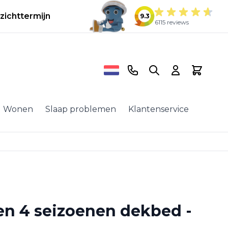
zichttermijn
9.3
6115 reviews
Telefoonnummer
Search
Cart
Wonen
Slaap problemen
Klantenservice
en 4 seizoenen dekbed -