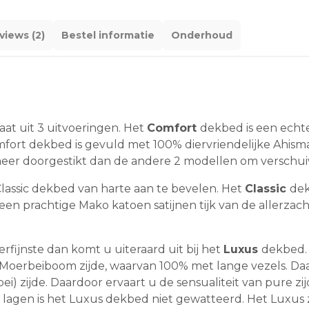
views (2)
Bestel informatie
Onderhoud
aat uit 3 uitvoeringen. Het
Comfort
dekbed is een echte
mfort dekbed is gevuld met 100% diervriendelijke Ahisma
 meer doorgestikt dan de andere 2 modellen om verschui
Classic dekbed van harte aan te bevelen. Het
Classic
dek
en prachtige Mako katoen satijnen tijk van de allerzach
rfijnste dan komt u uiteraard uit bij het
Luxus
dekbed. 
 Moerbeiboom zijde, waarvan 100% met lange vezels. D
erbei) zijde. Daardoor ervaart u de sensualiteit van pure
 lagen is het Luxus dekbed niet gewatteerd. Het Luxus 