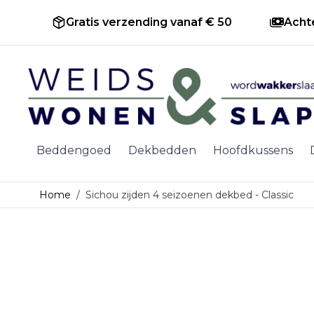
Gratis verzending vanaf € 50
Acht
Ga naar de inhoud
Beddengoed
Dekbedden
Hoofdkussens
Home
/
Sichou zijden 4 seizoenen dekbed - Classic