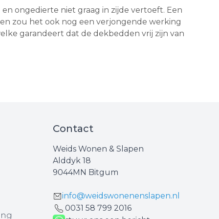
 en ongedierte niet graag in zijde vertoeft. Een
ijk en zou het ook nog een verjongende werking
lke garandeert dat de dekbedden vrij zijn van
Contact
Weids Wonen & Slapen
Alddyk 18
9044MN Bitgum
info@weidswonenenslapen.nl
0031 ‪58 799 2016‬
ing