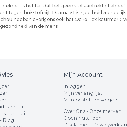
dekbed is het feit dat het geen stof aantrekt of afgeeft
tent tegen huisstofmijt. Daarnaast is zijde huidvriendel
ichou hebben overigens ook het Oeko-Tex keurmerk, we
de gezondheid van de mens.
vies
Mijn Account
jzer
Inloggen
zer
Mijn verlanglijst
zer
Mijn bestelling volgen
d-Reiniging
Over Ons
-
Onze merken
ies aan Huis
Openingstijden
 - Blog
Disclaimer
-
Privacyverklar