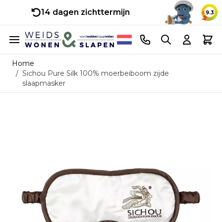
14 dagen zichttermijn
9.3
Ga naar de inhoud
Telefoonnummer
Search
Cart
Home
/
Sichou Pure Silk 100% moerbeiboom zijde
slaapmasker