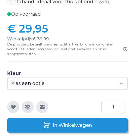
hoofdband. Ideaal voor thuis of onderweg.
Op voorraad
€ 29,95
Vanaf:
Winkelprijs
€ 39,99
De prijs die u betaalt wanneer u dit artikel bij ons in de winkel
koopt. Dit is dan uiteraard inclusief gratis advies van onze
slaapspecialisten.
Kleur
Aantal
E-mail naar een vriend
In Winkelwagen