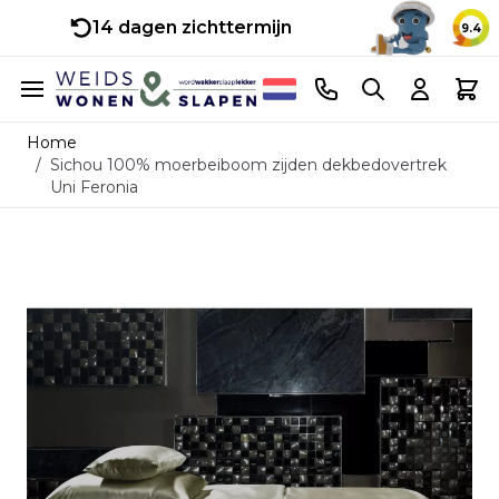
14 dagen zichttermijn
9.4
Ga naar de inhoud
Telefoonnummer
Search
Cart
Home
/
Sichou 100% moerbeiboom zijden dekbedovertrek
Uni Feronia