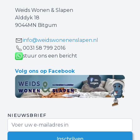
Weids Wonen & Slapen
Alddyk 18
9044MN Bitgum
info@weidswonenenslapen.nl
0031 ‪58 799 2016‬
stuur ons een bericht
Volg ons op Facebook
NIEUWSBRIEF
E-mail adres
Inschrijven