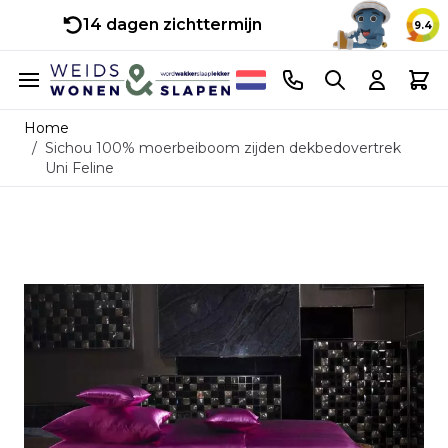
14 dagen zichttermijn
9.4
Ga naar de inhoud
Telefoonnummer
Search
Cart
Home
/
Sichou 100% moerbeiboom zijden dekbedovertrek
Uni Feline