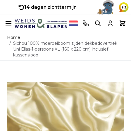
14 dagen zichttermijn
9.3
Ga naar de inhoud
Telefoonnummer
Search
Cart
Home
/
Sichou 100% moerbeiboom zijden dekbedovertrek
Uni Elias-1-persoons XL (160 x 220 cm) inclusief
kussensloop