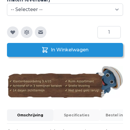
Aantal
E-mail naar een vriend
In Winkelwagen
Omschrijving
Specificaties
Bestel info