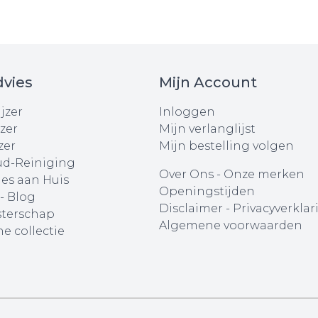
vies
Mijn Account
jzer
Inloggen
zer
Mijn verlanglijst
zer
Mijn bestelling volgen
d-Reiniging
Over Ons
-
Onze merken
ies aan Huis
Openingstijden
 - Blog
Disclaimer
-
Privacyverklar
terschap
Algemene voorwaarden
e collectie