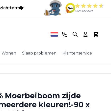
zichttermijn
9.3
6123 reviews
Telefoonnummer
Search
Cart
Wonen
Slaap problemen
Klantenservice
% Moerbeiboom zijde
meerdere kleuren!-90 x