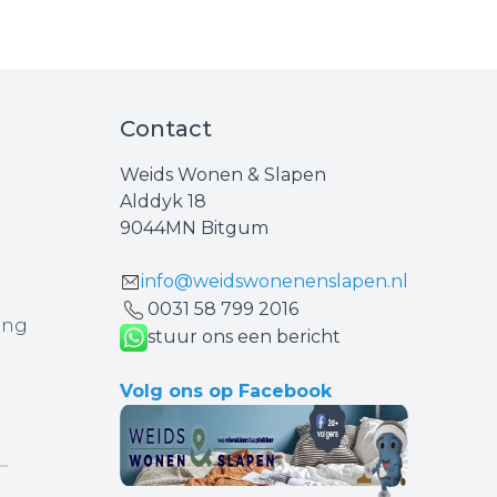
Contact
Weids Wonen & Slapen
Alddyk 18
9044MN Bitgum
info@weidswonenenslapen.nl
0031 ‪58 799 2016‬
ing
stuur ons een bericht
Volg ons op Facebook