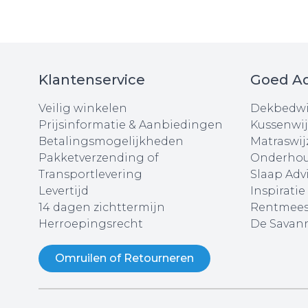
Klantenservice
Goed Ad
Veilig winkelen
Dekbedwi
Prijsinformatie & Aanbiedingen
Kussenwij
Betalingsmogelijkheden
Matraswij
Pakketverzending of
Onderhou
Transportlevering
Slaap Adv
Levertijd
Inspiratie
14 dagen zichttermijn
Rentmees
Herroepingsrecht
De Savann
Omruilen of Retourneren