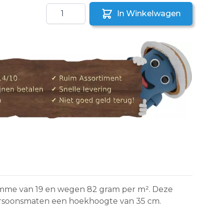
Aantal
In Winkelwagen
aar een vriend
 Momme van 19 en wegen 82 gram per m². Deze
ersoonsmaten een hoekhoogte van 35 cm.