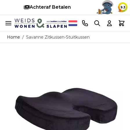
Achteraf Betalen
S
9.3
Ga naar de inhoud
Telefoonnummer
Search
Cart
Home
/
Savanne Zitkussen-Stuitkussen