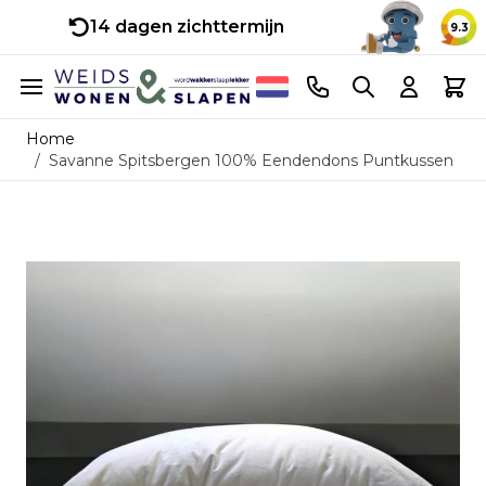
14 dagen zichttermijn
9.3
Ga naar de inhoud
Telefoonnummer
Search
Cart
Home
/
Savanne Spitsbergen 100% Eendendons Puntkussen