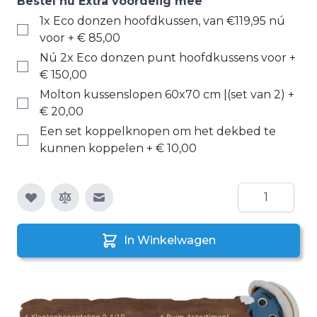
Bestel nu Extra voordelig mee
1x Eco donzen hoofdkussen, van €119,95 nú
voor
+
€ 85,00
Nú 2x Eco donzen punt hoofdkussens voor
+
€ 150,00
Molton kussenslopen 60x70 cm |(set van 2)
+
€ 20,00
Een set koppelknopen om het dekbed te
kunnen koppelen
+
€ 10,00
Aantal
E-mail naar een vriend
In Winkelwagen