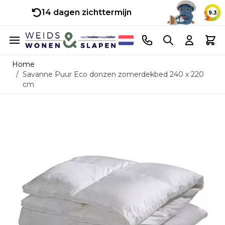
14 dagen zichttermijn
9.3
Ga naar de inhoud
Telefoonnummer
Search
Cart
Home
/
Savanne Puur Eco donzen zomerdekbed 240 x 220
cm