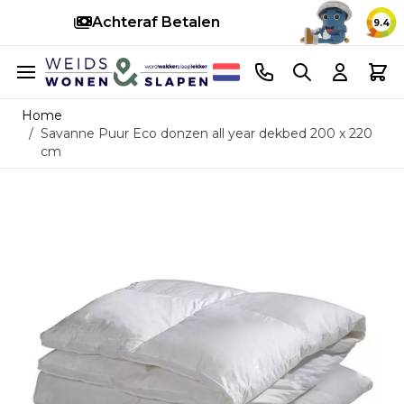
Snelle levering
14 d
9.4
Ga naar de inhoud
Telefoonnummer
Search
Cart
Home
/
Savanne Puur Eco donzen all year dekbed 200 x 220
cm