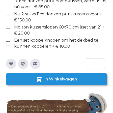
1x Eco donzen punt hoofdkussen, van €119,95
nú voor
+
€ 85,00
Nú 2 stuks Eco donzen puntkussens voor
+
€ 150,00
Molton kussenslopen 60x70 cm |(set van 2)
+
€ 20,00
Een set koppelknopen om het dekbed te
kunnen koppelen
+
€ 10,00
Aantal
E-mail naar een vriend
In Winkelwagen