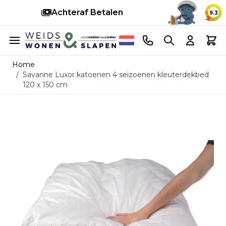
Snelle levering
14 d
9.3
Ga naar de inhoud
Telefoonnummer
Search
Cart
Home
/
Savanne Luxor katoenen 4 seizoenen kleuterdekbed
120 x 150 cm