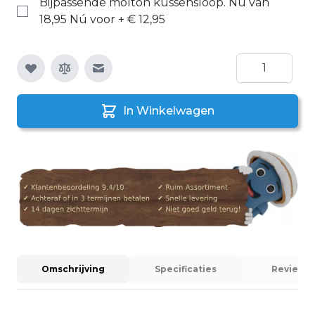
Bijpassende molton kussensloop. Nu van
18,95 Nú voor
+
€ 12,95
Aantal
E-mail naar een vriend
In Winkelwagen
Omschrijving
Specificaties
Reviews 