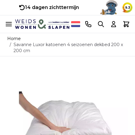
14 dagen zichttermijn
9.3
Ga naar de inhoud
Telefoonnummer
Search
Cart
Home
/
Savanne Luxor katoenen 4 seizoenen dekbed 200 x
200 cm