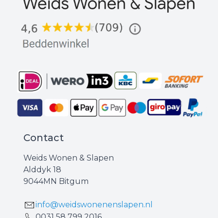
Contact
Weids Wonen & Slapen
Alddyk 18
9044MN Bitgum
info@weidswonenenslapen.nl
0031 ‪58 799 2016‬