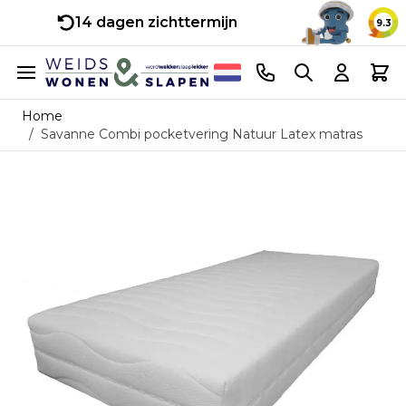
14 dagen zichttermijn
9.3
Ga naar de inhoud
Telefoonnummer
Search
Cart
Home
/
Savanne Combi pocketvering Natuur Latex matras