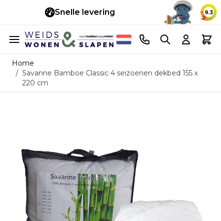
Snelle levering
14 d
9.3
Ga naar de inhoud
Telefoonnummer
Search
Cart
Home
/
Savanne Bamboe Classic 4 seizoenen dekbed 155 x
220 cm