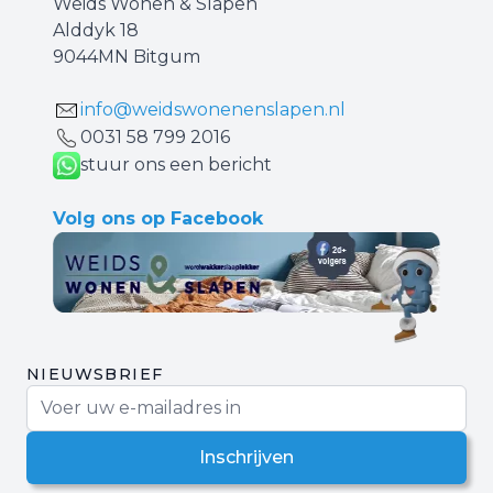
Weids Wonen & Slapen
Alddyk 18
9044MN Bitgum
info@weidswonenenslapen.nl
0031 ‪58 799 2016‬
stuur ons een bericht
Volg ons op Facebook
NIEUWSBRIEF
E-mail adres
Inschrijven