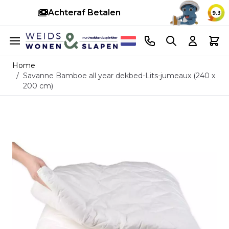
Snelle levering
14 d
9.3
Ga naar de inhoud
Telefoonnummer
Search
Cart
Home
/
Savanne Bamboe all year dekbed-Lits-jumeaux (240 x
200 cm)