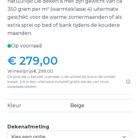
natuurlijk! De deken is met zijn gewicht van ca.
350 gram per m² (warmteklasse 4) uitermate
geschikt voor de warme zomermaanden of als
extra sprei op bed of bank tijdens de koudere
maanden.
Op voorraad
€ 279,00
Vanaf:
Winkelprijs
€ 299,00
De prijs die u betaalt wanneer u dit artikel bij ons in de winkel
koopt. Dit is dan uiteraard inclusief gratis advies van onze
slaapspecialisten.
Kleur
Beige
Dekenafmeting