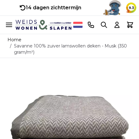
14 dagen zichttermijn
9.3
Ga naar de inhoud
Telefoonnummer
Search
Cart
Home
/
Savanne 100% zuiver lamswollen deken - Musk (350
gram/m²)