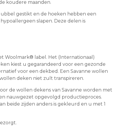
s de koudere maanden.
 dubbel gestikt en de hoeken hebben een
 hypoallergeen slapen. Deze delen is
t Woolmark® label. Het (Internationaal)
 deken kiest u gegarandeerd voor een gezonde
ternatief voor een dekbed. Een Savanne wollen
ollen deken niet zult transpireren.
 voor de wollen dekens van Savanne worden met
n en nauwgezet opgevolgd productieproces.
n beide zijden anders is gekleurd en u met 1
ezorgt.