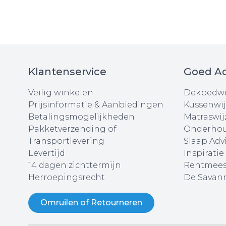
Klantenservice
Goed Ad
Veilig winkelen
Dekbedwi
Prijsinformatie & Aanbiedingen
Kussenwij
Betalingsmogelijkheden
Matraswij
Pakketverzending of
Onderhou
Transportlevering
Slaap Adv
Levertijd
Inspiratie
14 dagen zichttermijn
Rentmees
Herroepingsrecht
De Savann
Omruilen of Retourneren