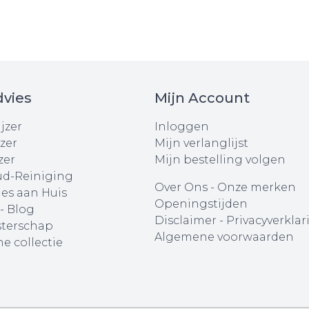
vies
Mijn Account
jzer
Inloggen
zer
Mijn verlanglijst
zer
Mijn bestelling volgen
d-Reiniging
Over Ons
-
Onze merken
ies aan Huis
Openingstijden
 - Blog
Disclaimer
-
Privacyverklar
terschap
Algemene voorwaarden
e collectie