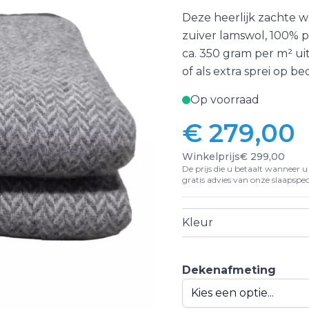
Deze heerlijk zachte 
zuiver lamswol, 100% p
ca. 350 gram per m² 
of als extra sprei op 
Op voorraad
€ 279,00
Vanaf:
Winkelprijs
€ 299,00
De prijs die u betaalt wanneer u d
gratis advies van onze slaapspeci
Kleur
Dekenafmeting