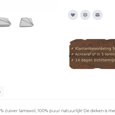
E-mail n
e
 zuiver lamswol, 100% puur natuurlijk! De deken is met