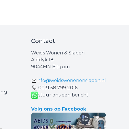
Contact
Weids Wonen & Slapen
Alddyk 18
9044MN Bitgum
info@weidswonenenslapen.nl
0031 ‪58 799 2016‬
ing
stuur ons een bericht
Volg ons op Facebook