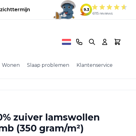
zichttermijn
9.3
6115 reviews
Telefoonnummer
Search
Cart
Wonen
Slaap problemen
Klantenservice
0% zuiver lamswollen
umb (350 gram/m²)