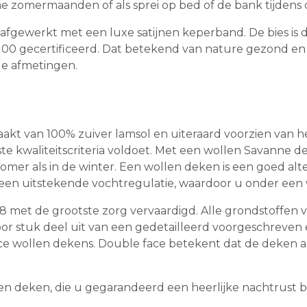
me zomermaanden of als sprei op bed of de bank tijden
afgewerkt met een luxe satijnen keperband. De bies is
 100 gecertificeerd. Dat betekend van nature gezond en
nde afmetingen.
t van 100% zuiver lamsol en uiteraard voorzien van he
te kwaliteitscriteria voldoet. Met een wollen Savanne
zomer als in de winter. Een wollen deken is een goed al
een uitstekende vochtregulatie, waardoor u onder een w
8 met de grootste zorg vervaardigd. Alle grondstoffen
oor stuk deel uit van een gedetailleerd voorgeschreve
ce wollen dekens. Double face betekent dat de deken aa
len deken, die u gegarandeerd een heerlijke nachtrust b