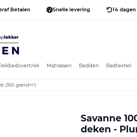
eraf Betalen
Snelle levering
14 dagen 
Dekbedovertrek
Matrassen
Bedden
Badtextiel
mb (350 gram/m²)
Savanne 10
deken - Pl