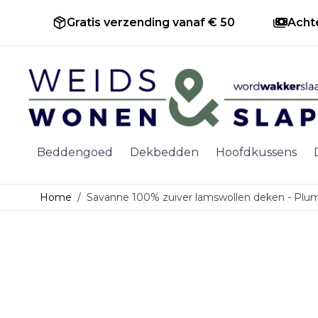
Gratis verzending vanaf € 50
Acht
Ga naar de inhoud
Beddengoed
Dekbedden
Hoofdkussens
Home
/
Savanne 100% zuiver lamswollen deken - Plu