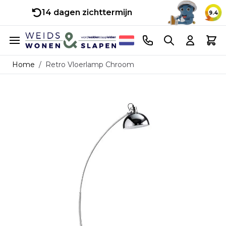
14 dagen zichttermijn
9.4
Ga naar de inhoud
Telefoonnummer
Search
Cart
Home
/
Retro Vloerlamp Chroom