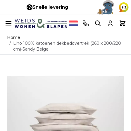
Snelle levering
14 d
9.3
Ga naar de inhoud
Telefoonnummer
Search
Cart
Home
/
Lino 100% katoenen dekbedovertrek (260 x 200/220
cm)-Sandy Beige