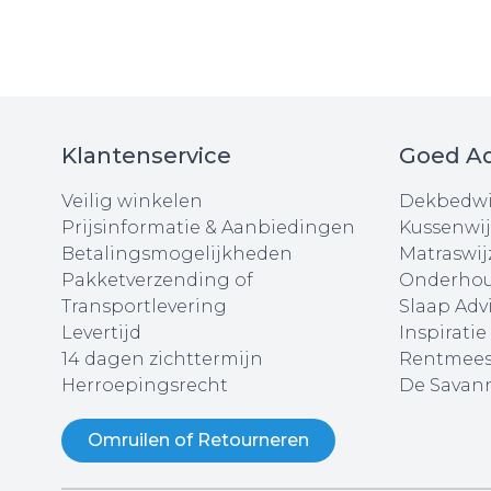
Klantenservice
Goed Ad
Veilig winkelen
Dekbedwi
Prijsinformatie & Aanbiedingen
Kussenwij
Betalingsmogelijkheden
Matraswij
Pakketverzending of
Onderhou
Transportlevering
Slaap Adv
Levertijd
Inspiratie
14 dagen zichttermijn
Rentmees
Herroepingsrecht
De Savann
Omruilen of Retourneren