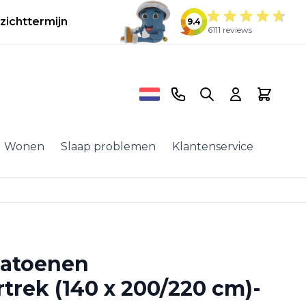
zichttermijn
9.4
6111 reviews
Telefoonnummer
Search
Cart
Wonen
Slaap problemen
Klantenservice
katoenen
rek (140 x 200/220 cm)-