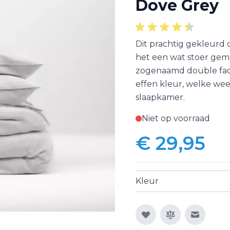
Dove Grey
Dit prachtig gekleurd 
het een wat stoer gemêl
zogenaamd double face
effen kleur, welke we
slaapkamer.
Niet op voorraad
€ 29,95
Kleur
E-mail n