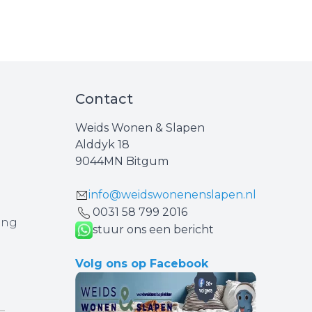
Contact
Weids Wonen & Slapen
Alddyk 18
9044MN Bitgum
info@weidswonenenslapen.nl
0031 ‪58 799 2016‬
ing
stuur ons een bericht
Volg ons op Facebook