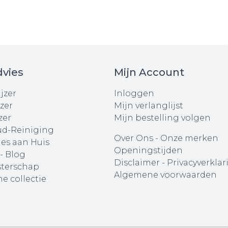
vies
Mijn Account
jzer
Inloggen
zer
Mijn verlanglijst
zer
Mijn bestelling volgen
d-Reiniging
Over Ons
-
Onze merken
ies aan Huis
Openingstijden
 - Blog
Disclaimer
-
Privacyverklar
terschap
Algemene voorwaarden
e collectie