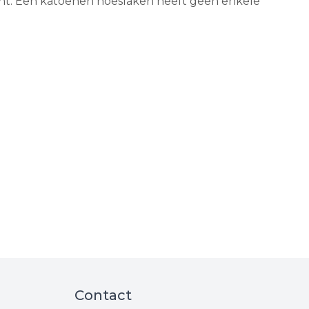
cht. Een katoenen hoeslaken heeft geen enkele
Contact