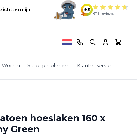
zichttermijn
9.3
6119 reviews
Telefoonnummer
Search
Cart
Wonen
Slaap problemen
Klantenservice
atoen hoeslaken 160 x
my Green