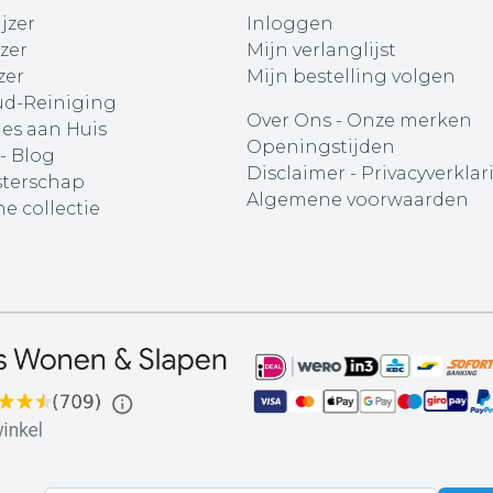
jzer
Inloggen
zer
Mijn verlanglijst
zer
Mijn bestelling volgen
d-Reiniging
Over Ons
-
Onze merken
ies aan Huis
Openingstijden
 - Blog
Disclaimer
-
Privacyverklar
terschap
Algemene voorwaarden
e collectie