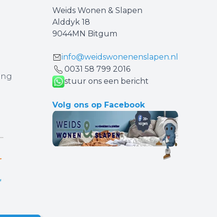
Weids Wonen & Slapen
Alddyk 18
9044MN Bitgum
info@weidswonenenslapen.nl
0031 ‪58 799 2016‬
ing
stuur ons een bericht
Volg ons op Facebook