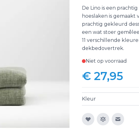
De Lino is een prachti
hoeslaken is gemaakt v
prachtig gekleurd dess
een wat stoer gemêleerd
11 verschillende kleuren
dekbedovertrek.
Niet op voorraad
€ 27,95
Kleur
E-mail n