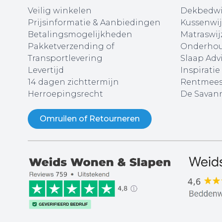
Veilig winkelen
Dekbedwi
Prijsinformatie & Aanbiedingen
Kussenwij
Betalingsmogelijkheden
Matraswij
Pakketverzending of
Onderhou
Transportlevering
Slaap Adv
Levertijd
Inspiratie
14 dagen zichttermijn
Rentmees
Herroepingsrecht
De Savann
Omruilen of Retourneren