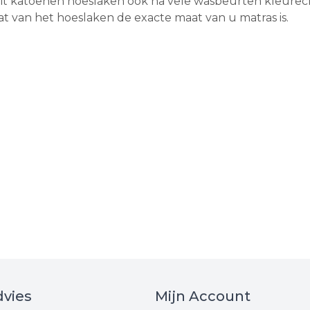
dit katoenen hoeslaken ook na vele wasbeurten kleure
aat van het hoeslaken de exacte maat van u matras is.
vies
Mijn Account