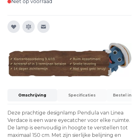
Niet op voorraad
E-mail naar een vriend
Omschrijving
Specificaties
Bestel info
Deze prachtige designlamp Pendula van Linea
Verdace is een ware eyecatcher voor elke ruimte.
De lamp is eenvoudig in hoogte te verstellen tot
maximaal 150 cm. Met zijn sierlijke belijning en