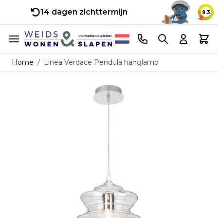
14 dagen zichttermijn
9.3
Ga naar de inhoud
Telefoonnummer
Search
Cart
Home
/
Linea Verdace Pendula hanglamp